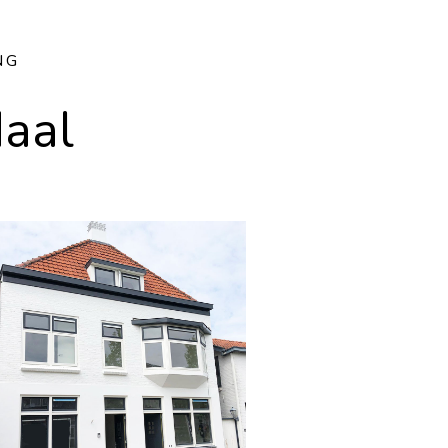
NG
daal