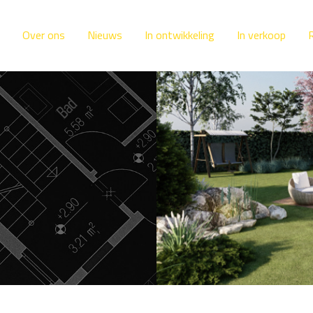
Over ons
Nieuws
In ontwikkeling
In verkoop
R