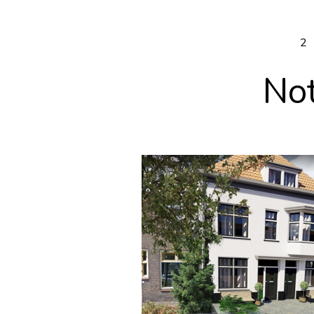
2
Not