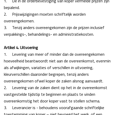
1.
De in de orderbevestiging van koper vermelde prijzen zijn
bepalend.
2.
Prijswijzigingen moeten schriftelijk worden
overeengekomen.
3.
Tenzij anders overeengekomen zijn de prijzen inclusief
verpakkings-, behandelings- en administratiekosten.
Artikel 4. Uitvoering
1.
Levering van meer of minder dan de overeengekomen
hoeveelheid beantwoordt niet aan de
overeenkomst, evenmin
als afwijkingen, variaties of verschillen in uitvoering,
kleurverschillen
daaronder begrepen, tenzij anders
overeengekomen ofwel koper de zaken alsnog
aanvaardt.
2.
Levering van de zaken dient op het in de overeenkomst
vastgestelde tijdstip te beginnen en plaats
te vinden
overeenkomstig het door koper vast te stellen schema.
3.
Leverancier is - behoudens voorafgaande schriftelijke
toestemming van koper – niet
bevoegd het werk, of een